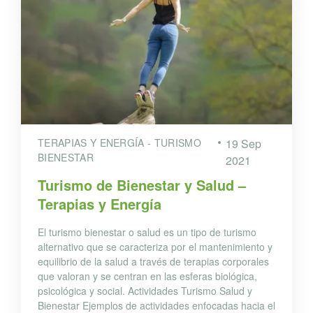
TERAPIAS Y ENERGÍA - TURISMO
19 Sep
BIENESTAR
2021
Turismo de Bienestar y Salud –
Terapias y Energía
El turismo bienestar o salud es un tipo de turismo
alternativo que se caracteriza por el mantenimiento y
equilibrio de la salud a través de terapias corporales
que valoran y se centran en las esferas biológica,
psicológica y social. Actividades Turismo Salud y
Bienestar Ejemplos de actividades enfocadas hacia el