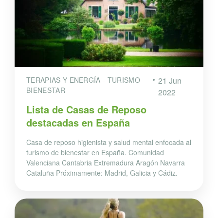
TERAPIAS Y ENERGÍA - TURISMO
21 Jun
BIENESTAR
2022
Lista de Casas de Reposo
destacadas en España
Casa de reposo higienista y salud mental enfocada al
turismo de bienestar en España. Comunidad
Valenciana Cantabria Extremadura Aragón Navarra
Cataluña Próximamente: Madrid, Galicia y Cádiz.